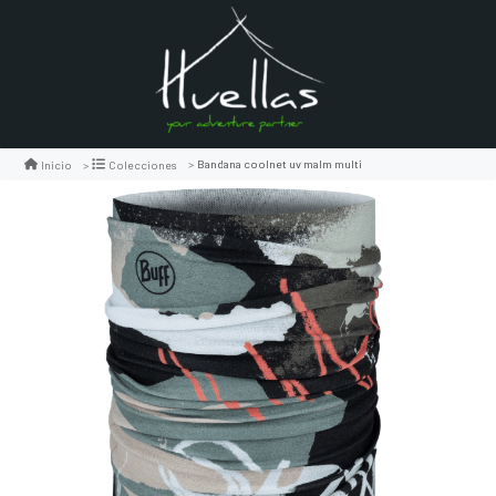
Bandana coolnet uv malm multi
Inicio
Colecciones