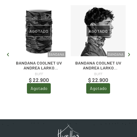
AGOTADO
AGOTADO
ANA
BANDANA
BANDANA
BANDANA COOLNET UV
BANDANA COOLNET UV
ANDREA LARKO
ANDREA LARKO
REDFISH TAILS MULTI
TARPON STEEL
BUFF
BUFF
$ 22.900
$ 22.900
Agotado
Agotado