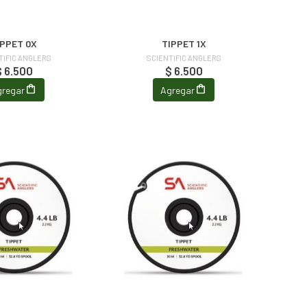
IPPET 0X
TIPPET 1X
TIFIC ANGLERS
SCIENTIFIC ANGLERS
$ 6.500
$ 6.500
gregar
Agregar