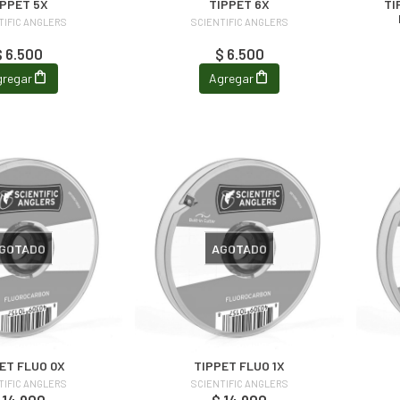
IPPET 5X
TIPPET 6X
TI
TIFIC ANGLERS
SCIENTIFIC ANGLERS
$ 6.500
$ 6.500
gregar
Agregar
GOTADO
AGOTADO
ET FLUO 0X
TIPPET FLUO 1X
TIFIC ANGLERS
SCIENTIFIC ANGLERS