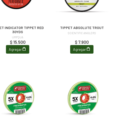
ET INDICATOR TIPPET RED
TIPPET ABSOLUTE TROUT
30YDS
SCIENTIFIC ANGLERS
UMPQUA
$ 15.500
$ 7.900
Agregar
Agregar