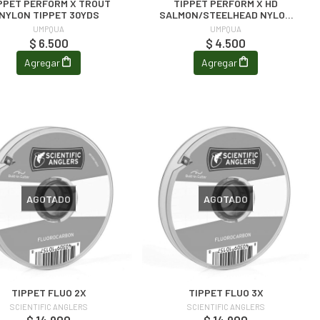
PPET PERFORM X TROUT
TIPPET PERFORM X HD
NYLON TIPPET 30YDS
SALMON/STEELHEAD NYLON
TIPPET 30YDS
UMPQUA
UMPQUA
$ 6.500
$ 4.500
Agregar
Agregar
AGOTADO
AGOTADO
TIPPET FLUO 2X
TIPPET FLUO 3X
SCIENTIFIC ANGLERS
SCIENTIFIC ANGLERS