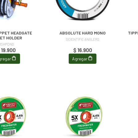
IPPET HEADGATE
ABSOLUTE HARD MONO
TIPP
PET HOLDER
SCIENTIFIC ANGLERS
FISHPOND
 19.900
$ 16.900
gregar
Agregar