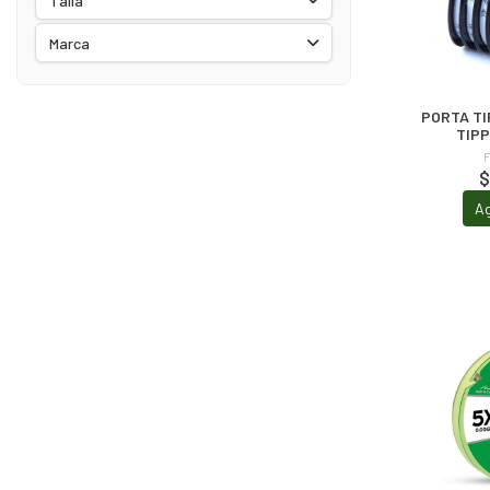
Talla
Marca
PORTA T
TIP
$
A