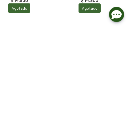
$ 14.900
$ 14.900
Agotado
Agotado