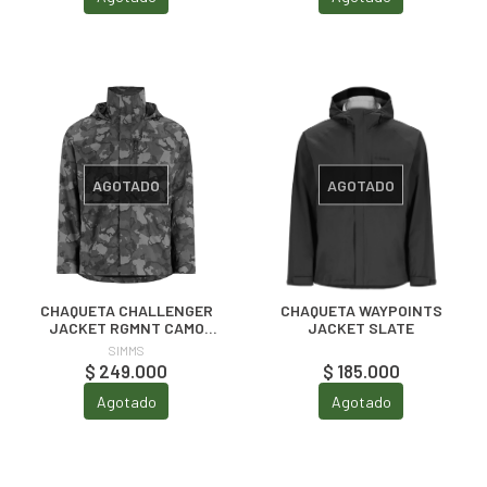
AGOTADO
AGOTADO
CHAQUETA CHALLENGER
CHAQUETA WAYPOINTS
JACKET RGMNT CAMO
JACKET SLATE
OLIVE
SIMMS
$ 249.000
$ 185.000
Agotado
Agotado