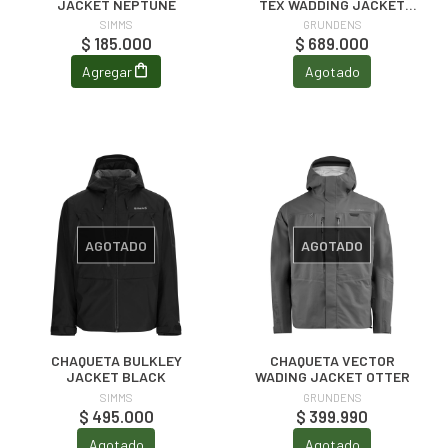
JACKET NEPTUNE
TEX WADDING JACKET
BLACK
SIMMS
GRUNDENS
$ 185.000
$ 689.000
Agregar
Agotado
AGOTADO
AGOTADO
CHAQUETA BULKLEY
CHAQUETA VECTOR
JACKET BLACK
WADING JACKET OTTER
SIMMS
GRUNDENS
$ 495.000
$ 399.990
Agotado
Agotado