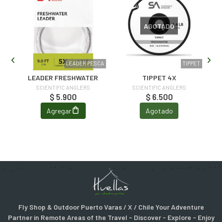
AGOTADO
PET
LEADER PESCA
TIPPET
LEADER FRESHWATER
TIPPET 4X
SCIENTIFIC ANGLERS
SCIENTIFIC ANGLERS
$ 5.900
$ 6.500
Agregar
Agotado
Fly Shop & Outdoor Puerto Varas / X / Chile Your Adventure
Partner in Remote Areas of the Travel - Discover - Explore - Enjoy