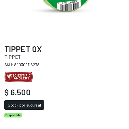
TIPPET 0X
TIPPET
SKU: 840309115278
$ 6.500
Stock por sucursal
Disponible