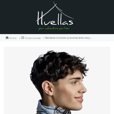
Bandana coolnet uv andrea larko tarpon steel
Inicio
Colecciones