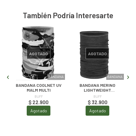
También Podría Interesarte
AGOTADO
AGOTADO
ANA
BANDANA
BANDANA
BANDANA COOLNET UV
BANDANA MERINO
L
MALM MULTI
LIGHTWEIGHT
MULTISTRIPES
BUFF
BUFF
TEMPEST
$ 22.900
$ 32.900
Agotado
Agotado