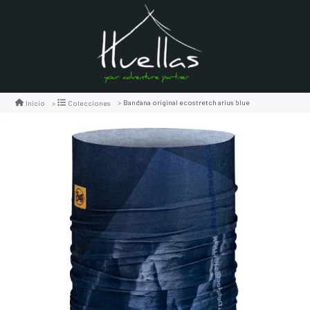
Bandana original ecostretch arius blue
Inicio
Colecciones