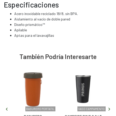
Especificaciones
Acero inoxidable reciclado 18/8, sin BPA.
Aislamiento al vacío de doble pared
Diseño prismático™
Apilable
Aptas para el lavavajillas
También Podría Interesarte
 ML
BASURERO PORTATIL
VASO CAMPAMENTO