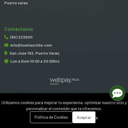
Puerto varas
Contáctanos
(65) 2239101
info@huellaschile.com
San Jose 192, Puerto Varas.
Lun a Dom 10:00 a 20:00hrs
Huellas © 2026
Utilizamos cookies para mejorar tu experiencia, optimizar nuestro sitio y
¿Te gusta mi tienda? Yo vendo con
Bsale
personalizar el contenido que te ofrecemos.
0
x
Política de Cookies
Aceptar
Inicio
Carrito
Buscar
Menú