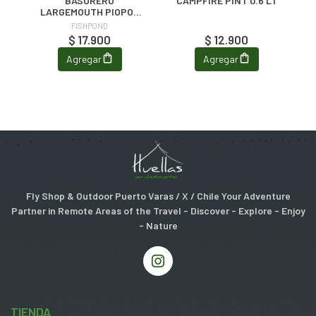
N
BASURERO
CAMPFIRE PINT 0.6 LT
S
LARGEMOUTH PIOPOD
MICROTRASH
FISHPOND
CONTAINER
$ 17.900
$ 12.900
Agregar
Agregar
Fly Shop & Outdoor Puerto Varas / X / Chile Your Adventure
Partner in Remote Areas of the Travel - Discover - Explore - Enjoy
- Nature
TIENDA