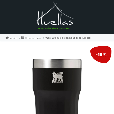
Vaso 408 ml golden hour beer tumbler
Inicio
Colecciones
-15%