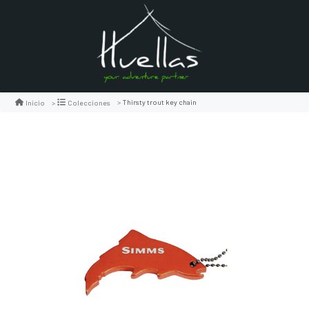
Thirsty trout key chain
Inicio
Colecciones