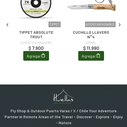
TER
TIPPET
ACERO INOXIDABLE
TIPPET ABSOLUTE
CUCHILLO LLAVERO
TROUT
N°4
SCIENTIFIC ANGLERS
OPINEL
$ 7.900
$ 11.990
Agregar
Agregar
Fly Shop & Outdoor Puerto Varas / X / Chile Your Adventure
Partner in Remote Areas of the Travel - Discover - Explore - Enjoy
- Nature