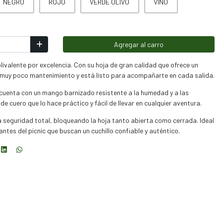
NEGRO
ROJO
VERDE OLIVO
VINO
Agregar al carro
olivalente por excelencia. Con su hoja de gran calidad que ofrece un
e muy poco mantenimiento y está listo para acompañarte en cada salida.
e, cuenta con un mango barnizado resistente a la humedad y a las
cuero que lo hace práctico y fácil de llevar en cualquier aventura.
za seguridad total, bloqueando la hoja tanto abierta como cerrada. Ideal
tes del picnic que buscan un cuchillo confiable y auténtico.