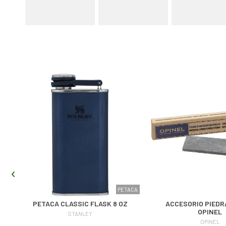
LLO
PETACA
D
PETACA CLASSIC FLASK 8 OZ
ACCESORIO PIEDR
OPINEL
STANLEY
OPINEL