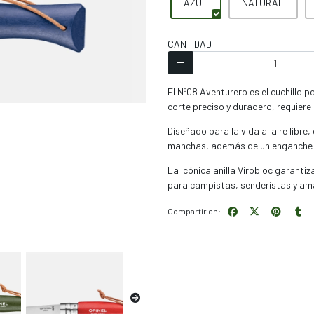
AZUL
NATURAL
CANTIDAD
El Nº08 Aventurero es el cuchillo p
corte preciso y duradero, requier
Diseñado para la vida al aire libr
manchas, además de un enganche de 
La icónica anilla Virobloc garanti
para campistas, senderistas y aman
Compartir en: