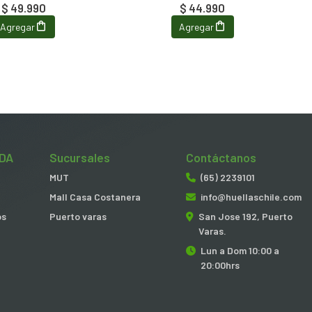
$ 49.990
$ 44.990
Agregar
Agregar
DA
Sucursales
Contáctanos
MUT
(65) 2239101
Mall Casa Costanera
info@huellaschile.com
os
Puerto varas
San Jose 192, Puerto
Varas.
Lun a Dom 10:00 a
20:00hrs