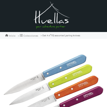
Set 4 n°112 assorted paring knives
Inicio
Colecciones