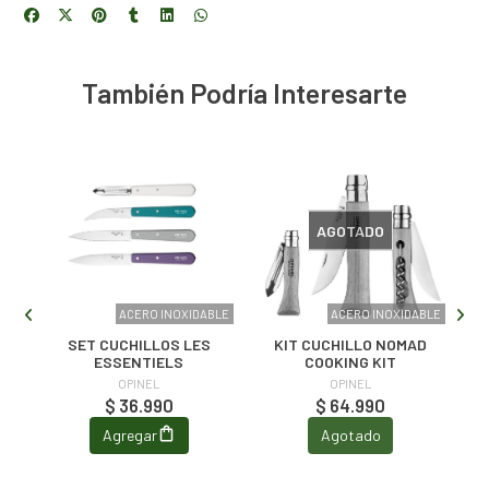
También Podría Interesarte
AGOTADO
LOS
ACERO INOXIDABLE
ACERO INOXIDABLE
S
SET CUCHILLOS LES
KIT CUCHILLO NOMAD
ESSENTIELS
COOKING KIT
OPINEL
OPINEL
$ 36.990
$ 64.990
Agregar
Agotado