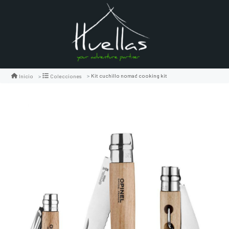
Kit cuchillo nomad cooking kit
Inicio
Colecciones