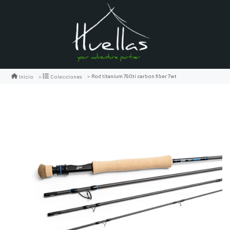
Rod titanium 790ti carbon fiber 7wt
Inicio
Colecciones