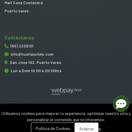
Mall Casa Costanera
Puerto varas
Contáctanos
(65) 2239101
info@huellaschile.com
San Jose 192, Puerto Varas.
Lun a Dom 10:00 a 20:00hrs
Huellas © 2026
Utilizamos cookies para mejorar tu experiencia, optimizar nuestro sitio y
¿Te gusta mi tienda? Yo vendo con
Bsale
personalizar el contenido que te ofrecemos.
0
x
Política de Cookies
Aceptar