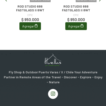
ROD STUDIO 686
ROD STUDIO 888
N
FASTGLASS II 6WT
FASTGLASS II 8WT
EPIC
EPIC
$ 950.000
$ 950.000
Agregar
Agregar
Fly Shop & Outdoor Puerto Varas / X / Chile Your Adventure
Partner in Remote Areas of the Travel - Discover - Explore - Enjoy
- Nature