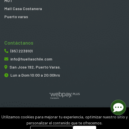
MUT
Mall Casa Costanera
Puerto varas
Contáctanos
(65) 2239101
info@huellaschile.com
San Jose 192, Puerto Varas.
Lun a Dom 10:00 a 20:00hrs
Huellas © 2026
Utilizamos cookies para mejorar tu experiencia, optimizar nuestro sitio y
¿Te gusta mi tienda? Yo vendo con
Bsale
personalizar el contenido que te ofrecemos.