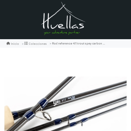
Rod reference 411 trout spey carbon fiber 4wt
Inicio
Colecciones