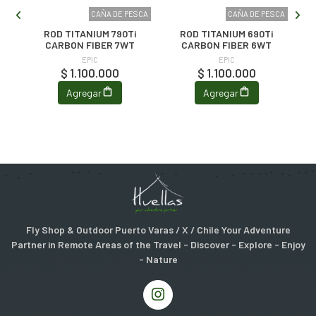
SCA
CAÑA DE PESCA
CAÑA DE PESCA
ROD TITANIUM 790Ti
ROD TITANIUM 690Ti
CARBON FIBER 7WT
CARBON FIBER 6WT
EPIC
EPIC
$ 1.100.000
$ 1.100.000
Agregar
Agregar
Fly Shop & Outdoor Puerto Varas / X / Chile Your Adventure
Partner in Remote Areas of the Travel - Discover - Explore - Enjoy
- Nature