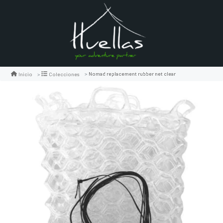
Nomad replacement rubber net clear
Inicio
Colecciones