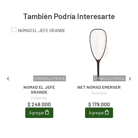
También Podría Interesarte
STO
CHINGUILLO PESCA
CHINGUILLO PESCA
T
NOMAD EL JEFE
NET NOMAD EMERGER
GRANDE
FISHPOND
FISHPOND
$ 249.000
$ 179.000
Agregar
Agregar