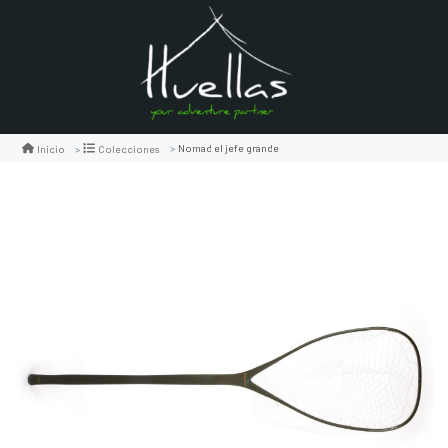
Nomad el jefe grande
Inicio
Colecciones