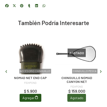
También Podría Interesarte
AGOTADO
LLO
ACCESORIO CHINGUILLO
CHINGUILLO PESCA
NOMAD NET END CAP
CHINGUILLO NOMAD
CANYON NET
FISHPOND
FISHPOND
$ 5.900
$ 159.000
Agregar
Agotado