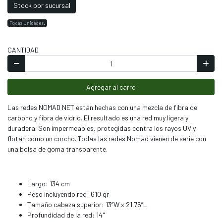
Stock por sucursal
Pocas Unidades.
CANTIDAD
Agregar al carro
Las redes NOMAD NET están hechas con una mezcla de fibra de
carbono y fibra de vidrio. El resultado es una red muy ligera y
duradera. Son impermeables, protegidas contra los rayos UV y
flotan como un corcho. Todas las redes Nomad vienen de serie con
una bolsa de goma transparente.
Largo: 134 cm
Peso incluyendo red: 610 gr
Tamaño cabeza superior: 13”W x 21.75”L
Profundidad de la red: 14"