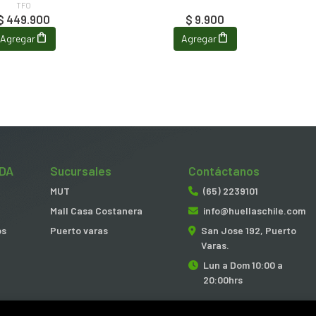
TFO
$ 449.900
$ 9.900
Agregar
Agregar
DA
Sucursales
Contáctanos
MUT
(65) 2239101
Mall Casa Costanera
info@huellaschile.com
os
Puerto varas
San Jose 192, Puerto
Varas.
Lun a Dom 10:00 a
20:00hrs