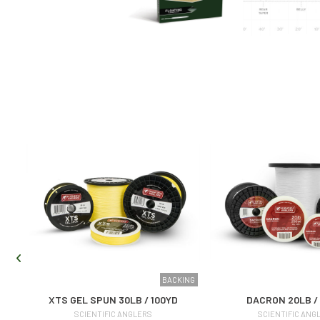
ETE
BACKING
XTS GEL SPUN 30LB / 100YD
DACRON 20LB /
SCIENTIFIC ANGLERS
SCIENTIFIC ANG