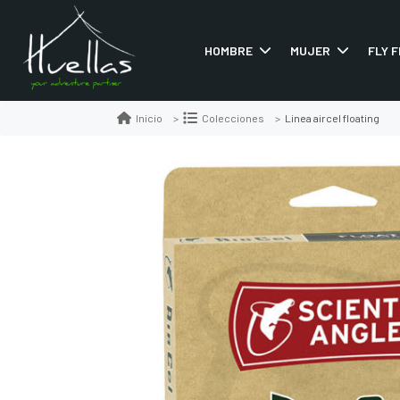
HOMBRE
MUJER
FLY F
Linea aircel floating
Inicio
Colecciones