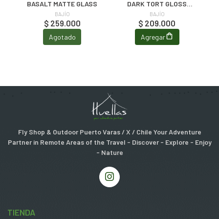
P
BASALT MATTE GLASS
DARK TORT GLOSS
POLYCARBONATE
BAJÍO
BAJÍO
$ 259.000
$ 209.000
Agotado
Agregar
Fly Shop & Outdoor Puerto Varas / X / Chile Your Adventure
Partner in Remote Areas of the Travel - Discover - Explore - Enjoy
- Nature
TIENDA