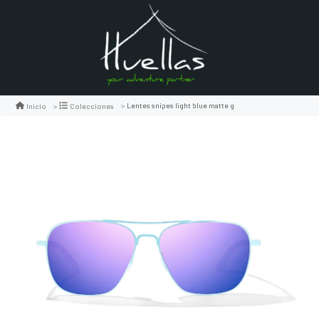
Lentes snipes light blue matte g
Inicio
Colecciones