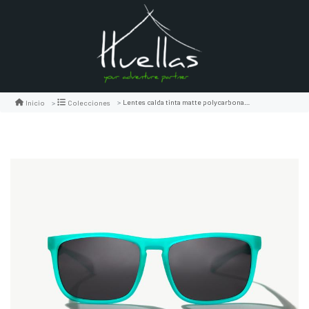
Lentes calda tinta matte polycarbonate
Inicio
Colecciones