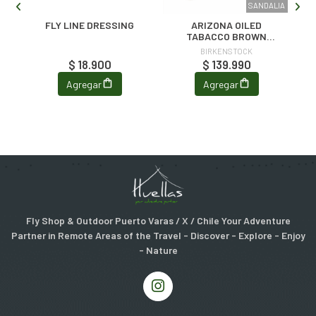
KEY
SANDALIA
L
FLY LINE DRESSING
ARIZONA OILED
L
TABACCO BROWN
NARROW FIT
BIRKENSTOCK
$ 18.900
$ 139.990
Agregar
Agregar
Fly Shop & Outdoor Puerto Varas / X / Chile Your Adventure
Partner in Remote Areas of the Travel - Discover - Explore - Enjoy
- Nature