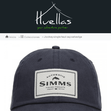
Jockey single haul cap selvedge
Inicio
Colecciones