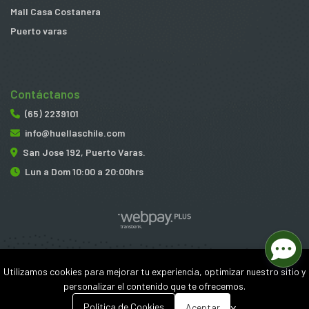
Mall Casa Costanera
Puerto varas
Contáctanos
(65) 2239101
info@huellaschile.com
San Jose 192, Puerto Varas.
Lun a Dom 10:00 a 20:00hrs
Huellas © 2026
Utilizamos cookies para mejorar tu experiencia, optimizar nuestro sitio y
¿Te gusta mi tienda? Yo vendo con
Bsale
personalizar el contenido que te ofrecemos.
0
x
Política de Cookies
Aceptar