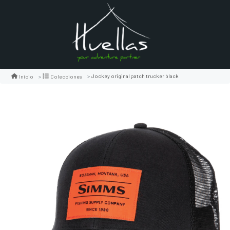
Jockey original patch trucker black
Inicio
Colecciones