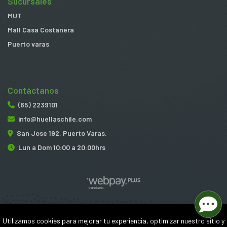
Sucursales
MUT
Mall Casa Costanera
Puerto varas
Contáctanos
(65) 2239101
info@huellaschile.com
San Jose 192, Puerto Varas.
Lun a Dom 10:00 a 20:00hrs
Huellas © 2026
Utilizamos cookies para mejorar tu experiencia, optimizar nuestro sitio y
¿Te gusta mi tienda? Yo vendo con
Bsale