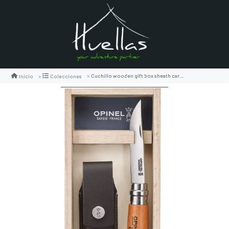
Cuchillo wooden gift box sheath carbono
Inicio
Colecciones