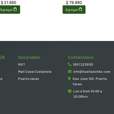
$ 21.990
$ 79.990
Agregar
Agregar
DA
Sucursales
Contáctanos
MUT
(65) 2239101
Mall Casa Costanera
info@huellaschile.com
os
Puerto varas
San Jose 192, Puerto
Varas.
Lun a Dom 10:00 a
20:00hrs