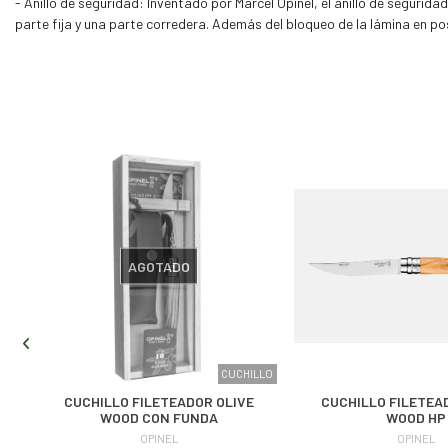
- Anillo de seguridad: Inventado por Marcel Opinel, el anillo de segurida
parte fija y una parte corredera. Además del bloqueo de la lámina en pos
AGOTADO
LLO
CUCHILLO
CUCHILLO FILETEADOR OLIVE
CUCHILLO FILETEA
WOOD CON FUNDA
WOOD HP
OPINEL
OPINEL