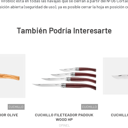
d Virobloc está en todas las navajas que se cierran a partir del Nº 06 Cort
ición abierta (seguridad de uso), ya es posible cerrar la hoja en posición 
También Podría Interesarte
CUCHILLO
CUCHILLO
DOR OLIVE
CUCHILLO FILETEADOR PADOUK
CUCHILL
WOOD HP
OPINEL