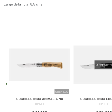
Largo de la hoja: 8,5 cms
AGOTADO
LLO
CUCHILLO
CUCHILLO INOX ANIMALIA N8
CUCHILLO INOX EB
OPINEL
OPINEL