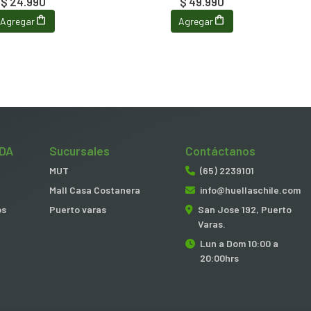
$ 24.990
$ 49.990
Agregar
Agregar
DA
Sucursales
Contáctanos
MUT
(65) 2239101
Mall Casa Costanera
info@huellaschile.com
os
Puerto varas
San Jose 192, Puerto
Varas.
Lun a Dom 10:00 a
20:00hrs