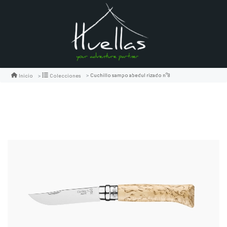
Cuchillo sampo abedul rizado n°8
Inicio
Colecciones