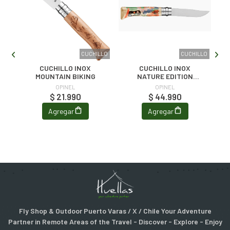
LLO
CUCHILLO
CUCHILLO
X
CUCHILLO INOX
CUCHILLO INOX
MOUNTAIN BIKING
NATURE EDITION
PERRINE HONORE N°8
OPINEL
OPINEL
$ 21.990
$ 44.990
Agregar
Agregar
Fly Shop & Outdoor Puerto Varas / X / Chile Your Adventure
Partner in Remote Areas of the Travel - Discover - Explore - Enjoy