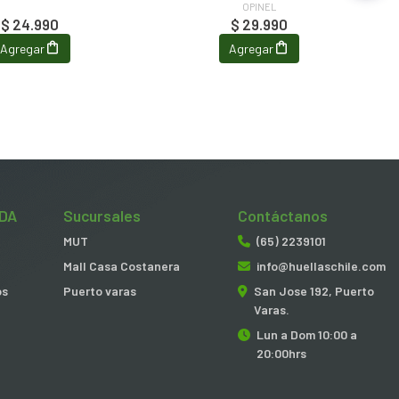
OPINEL
$ 24.990
$ 29.990
Agregar
Agregar
DA
Sucursales
Contáctanos
MUT
(65) 2239101
Mall Casa Costanera
info@huellaschile.com
os
Puerto varas
San Jose 192, Puerto
Varas.
Lun a Dom 10:00 a
20:00hrs