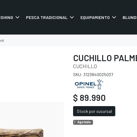
ISHING
PESCA TRADICIONAL
EQUIPAMIENTO
BLUND
 n8
CUCHILLO PALM
CUCHILLO
SKU: 3123840025037
$ 89.990
Stock por sucursal
Agotado.