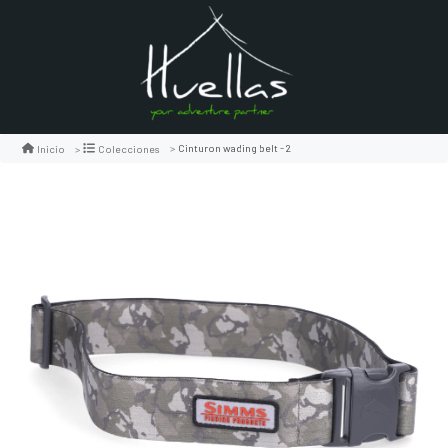
Cinturon wading belt - 2
Inicio
Colecciones