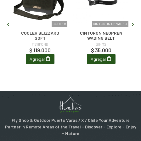
DEO
COOLER
CINTURON DE VADEO
E
COOLER BLIZZARD
CINTURÓN NEOPREN
K
SOFT
WADING BELT
FISHPOND
SIMMS
$ 119.000
$ 35.000
Agregar
Agregar
Fly Shop & Outdoor Puerto Varas / X / Chile Your Adventure
Partner in Remote Areas of the Travel - Discover - Explore - Enjoy
- Nature