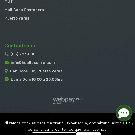
MUT
Mall Casa Costanera
Puerto varas
Contáctanos
(65) 2239101
info@huellaschile.com
San Jose 192, Puerto Varas.
Lun a Dom 10:00 a 20:00hrs
Huellas © 2026
Utilizamos cookies para mejorar tu experiencia, optimizar nuestro sitio y
¿Te gusta mi tienda? Yo vendo con
Bsale
personalizar el contenido que te ofrecemos.