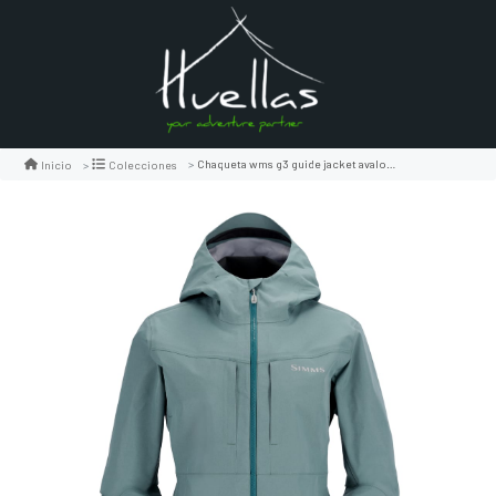
Chaqueta wms g3 guide jacket avalon teal
Inicio
Colecciones