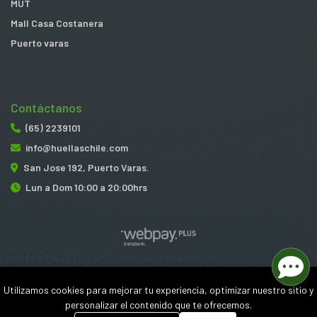
MUT
Mall Casa Costanera
Puerto varas
Contáctanos
(65) 2239101
info@huellaschile.com
San Jose 192, Puerto Varas.
Lun a Dom 10:00 a 20:00hrs
Huellas © 2026
Utilizamos cookies para mejorar tu experiencia, optimizar nuestro sitio y
¿Te gusta mi tienda? Yo vendo con
Bsale
personalizar el contenido que te ofrecemos.