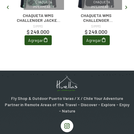
CHAQUETA
CHAQUETA
ETA
IMPERMEABLE
IMPERMEABLE
L
CHAQUETA WMS
CHAQUETA WMS
CHALLENGER JACKET
CHALLENGER
WOODLAND CAMO
JACKET ADMIRAL BLUE
SIMMS
SIMMS
AVALON
$ 249.000
$ 249.000
Agregar
Agregar
Fly Shop & Outdoor Puerto Varas / X / Chile Your Adventure
Partner in Remote Areas of the Travel - Discover - Explore - Enjoy
- Nature