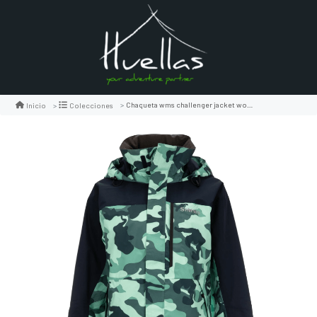
Chaqueta wms challenger jacket woodland camo avalon
Inicio
Colecciones