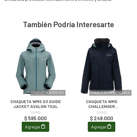
También Podría Interesarte
CHAQUETA GORETEX
CHAQUETA IMPERMEABLE
CHAQUETA WMS G3 GUIDE
CHAQUETA WMS
JACKET AVALON TEAL
CHALLENGER
JACKET ADMIRAL BLUE
SIMMS
SIMMS
$ 595.000
$ 249.000
Agregar
Agregar