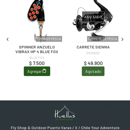
AGOTADO
SCA
SPINNER PESCA
CARRETE DE PESCA
SPINNER ANZUELO
CARRETE SIENNA
VIBRAX HP 4 BLUE FOX
SHIMANO
BLUE FOX
$ 7.500
$ 49.900
Agregar
Agotado
Fly Shop & Outdoor Puerto Varas / X / Chile Your Adventure