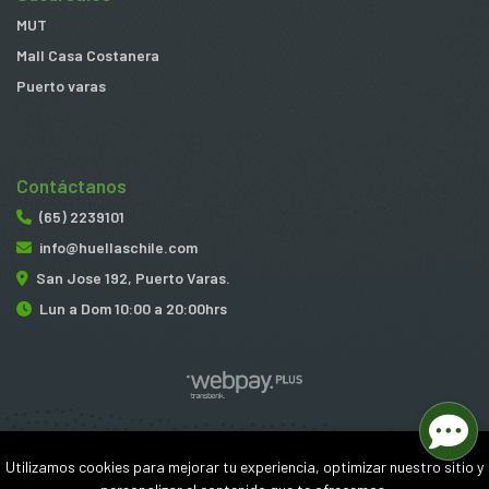
MUT
Mall Casa Costanera
Puerto varas
Contáctanos
(65) 2239101
info@huellaschile.com
San Jose 192, Puerto Varas.
Lun a Dom 10:00 a 20:00hrs
Huellas © 2026
Utilizamos cookies para mejorar tu experiencia, optimizar nuestro sitio y
¿Te gusta mi tienda? Yo vendo con
Bsale