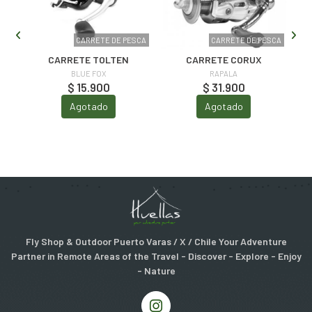
SCA
CARRETE DE PESCA
CARRETE DE PESCA
CARRETE TOLTEN
CARRETE CORUX
BLUE FOX
RAPALA
$ 15.900
$ 31.900
Agotado
Agotado
Fly Shop & Outdoor Puerto Varas / X / Chile Your Adventure
Partner in Remote Areas of the Travel - Discover - Explore - Enjoy
- Nature