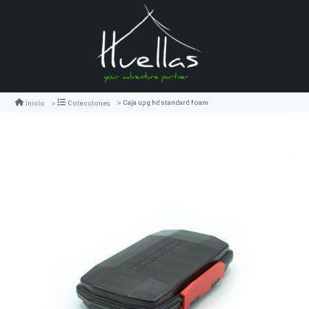
Caja upg hd standard foam
Inicio
Colecciones