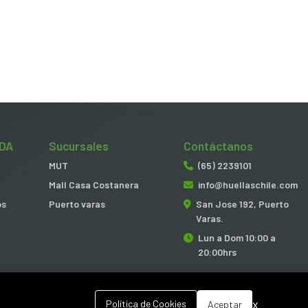
DA
Sucursales
Contáctanos
MUT
(65) 2239101
Mall Casa Costanera
info@huellaschile.com
os
Puerto varas
San Jose 192, Puerto
Varas.
Lun a Dom 10:00 a
20:00hrs
x
Política de Cookies
Aceptar