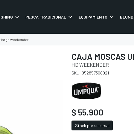
ISHING
PESCA TRADICIONAL
EQUIPAMIENTO
BLUND
x large weekender
CAJA MOSCAS U
HD WEEKENDER
SKU: 052857308921
$ 55.900
Stock por sucursal