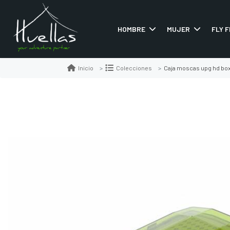
HOMBRE
MUJER
FLY F
Caja moscas upg hd bo
Inicio
Colecciones