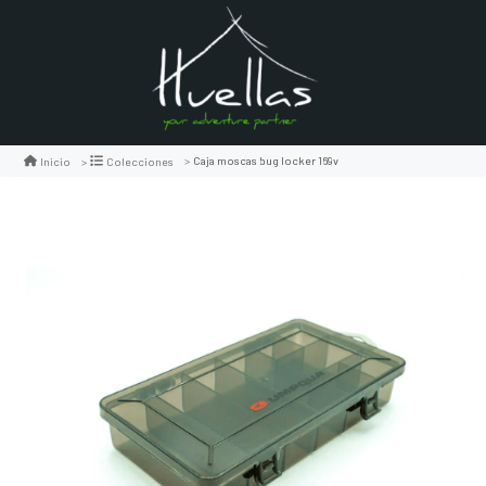
Caja moscas bug locker 169v
Inicio
Colecciones