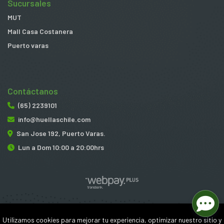
Sucursales
MUT
Mall Casa Costanera
Puerto varas
Contáctanos
(65) 2239101
info@huellaschile.com
San Jose 192, Puerto Varas.
Lun a Dom 10:00 a 20:00hrs
Huellas © 2026
Utilizamos cookies para mejorar tu experiencia, optimizar nuestro sitio y
¿Te gusta mi tienda? Yo vendo con
Bsale