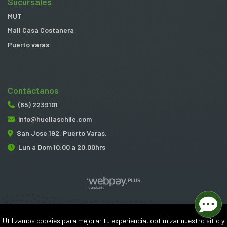
Sucursales
MUT
Mall Casa Costanera
Puerto varas
Contáctanos
(65) 2239101
info@huellaschile.com
San Jose 192, Puerto Varas.
Lun a Dom 10:00 a 20:00hrs
Huellas © 2026
Utilizamos cookies para mejorar tu experiencia, optimizar nuestro sitio y
¿Te gusta mi tienda? Yo vendo con
Bsale