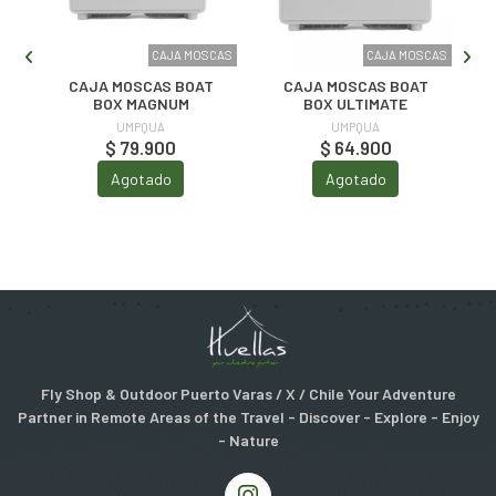
CAS
CAJA MOSCAS
CAJA MOSCAS
CAJA MOSCAS BOAT
CAJA MOSCAS BOAT
BOX MAGNUM
BOX ULTIMATE
UMPQUA
UMPQUA
$ 79.900
$ 64.900
Agotado
Agotado
Fly Shop & Outdoor Puerto Varas / X / Chile Your Adventure
Partner in Remote Areas of the Travel - Discover - Explore - Enjoy
- Nature