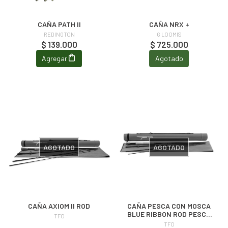
CAÑA PATH II
CAÑA NRX +
REDINGTON
G LOOMIS
$ 139.000
$ 725.000
Agregar
Agotado
AGOTADO
AGOTADO
CAÑA AXIOM II ROD
CAÑA PESCA CON MOSCA
BLUE RIBBON ROD PESCA
TFO
CHECA
TFO