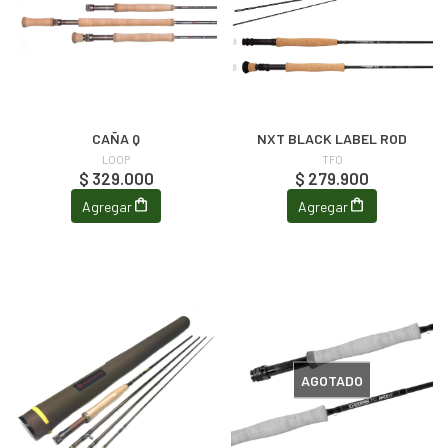
CAÑA Q
NXT BLACK LABEL ROD
LOOP
TFO
$ 329.000
$ 279.900
Agregar
Agregar
AGOTADO