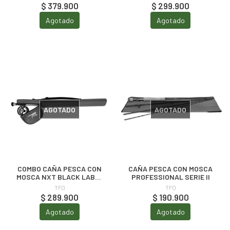
$ 379.900
$ 299.900
Agotado
Agotado
AGOTADO
AGOTADO
COMBO CAÑA PESCA CON
CAÑA PESCA CON MOSCA
MOSCA NXT BLACK LABEL
PROFESSIONAL SERIE II
KIT
TFO
TFO
$ 289.900
$ 190.900
Agotado
Agotado