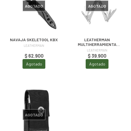
AGOTADO
AGOTADO
NAVAJA SKELETOOL KBX
LEATHERMAN
MULTIHERRAMIENTA
LEATHERMAN
MICRA
LEATHERMAN
$ 62.900
$ 39.900
Agotado
Agotado
AGOTADO