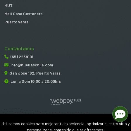
MUT
Mall Casa Costanera
Puerto varas
Contáctanos
(65) 2239101
info@huellaschile.com
San Jose 192, Puerto Varas.
Lun a Dom 10:00 a 20:00hrs
Huellas © 2026
Utilizamos cookies para mejorar tu experiencia, optimizar nuestro sitio y
¿Te gusta mi tienda? Yo vendo con
Bsale
personalizar el contenido que te ofrecemos.