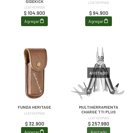
SIDEKICK
LEATHERMAN
LEATHERMAN
$ 104.900
$ 94.900
Agregar
Agregar
AGOTADO
FUNDA HERITAGE
MULTIHERRAMIENTA
CHARGE TTI PLUS
LEATHERMAN
LEATHERMAN
$ 32.900
$ 257.990
Agregar
Agotado