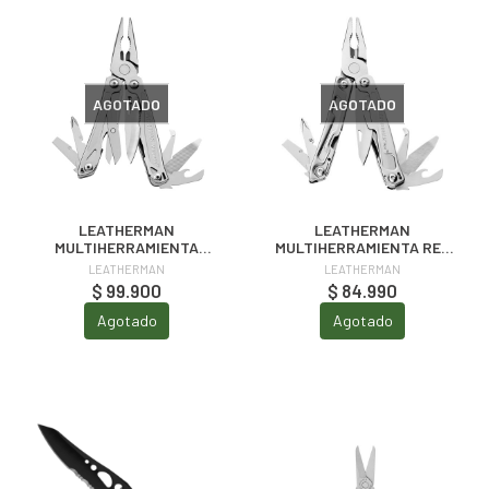
AGOTADO
AGOTADO
LEATHERMAN
LEATHERMAN
MULTIHERRAMIENTA
MULTIHERRAMIENTA REV
WINGMAN C/ FUNDA
BOX S/ FUNDA
LEATHERMAN
LEATHERMAN
$ 99.900
$ 84.990
Agotado
Agotado