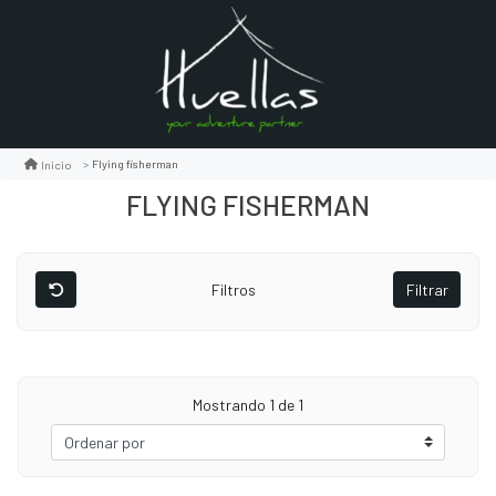
Flying fisherman
Inicio
FLYING FISHERMAN
Filtros
Filtrar
Mostrando
1
de 1