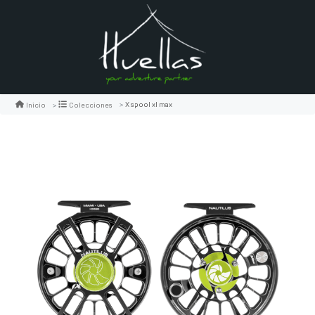
X spool xl max
Inicio
Colecciones