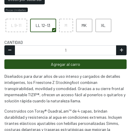
Pocas Unidades.
L 9-11
LL 12-13
M
MK
XL
CANTIDAD
Agregar al carro
Diseñados para durar años de uso intenso y cargados de detalles
inteligentes, los Freestone Z Stockingfoot combinan
transpirabilidad, movilidad y comodidad. Gracias a su cierre frontal
impermeable TIZIP®, ofrecen un acceso fácil al ponerlos o quitarlos y
solución rápida cuando la naturaleza llama.
Construidos con Toray® QuadraLam™ de 4 capas, brindan
durabilidad y resistencia al agua en condiciones extremas. Incluyen
tirantes elásticos ajustables con hebillas personalizadas Simms,
costuras delanteras y traseras estratégicas que mejoran la