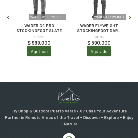
DER
WADER IMPERMEABLE
WADER FLYWEIGHT
WADER G4 PRO
WADER FLYWEIGHT
STOCKINGFOOT SLATE
STOCKINGFOOT DARK
STONE
SIMMS
SIMMS
$ 999.000
$ 590.000
Agotado
Agotado
Fly Shop & Outdoor Puerto Varas / X / Chile Your Adventure
Partner in Remote Areas of the Travel - Discover - Explore - Enjoy
- Nature