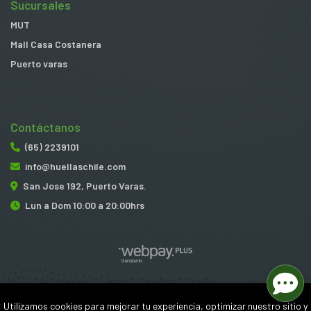
Sucursales
MUT
Mall Casa Costanera
Puerto varas
Contáctanos
(65) 2239101
info@huellaschile.com
San Jose 192, Puerto Varas.
Lun a Dom 10:00 a 20:00hrs
Huellas © 2026
Utilizamos cookies para mejorar tu experiencia, optimizar nuestro sitio y
¿Te gusta mi tienda? Yo vendo con
Bsale