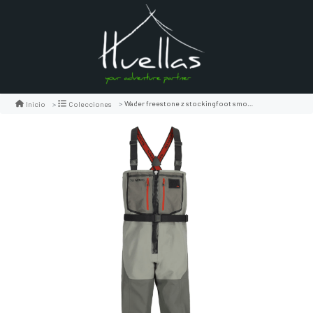
Wader freestone z stockingfoot smoke
Inicio
Colecciones