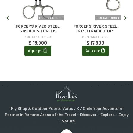
ERA
TIJERA FORCEP
TIJERA FORCEP
FORCEPS RIVER STEEL
FORCEPS RIVER STEEL
5 In SPRING CREEK
5 In STRAIGHT TIP
MONTANA FLY CO
MONTANA FLY CO
$ 16.900
$ 17.900
Agregar
Agregar
Fly Shop & Outdoor Puerto Varas / X / Chile Your Adventure
Partner in Remote Areas of the Travel - Discover - Explore - Enjoy
- Nature