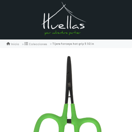
Tijera forceps hot grip 5 1/2 in
Inicio
Colecciones