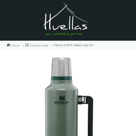
Termo 2,36 lt classic vac btl
Inicio
Colecciones