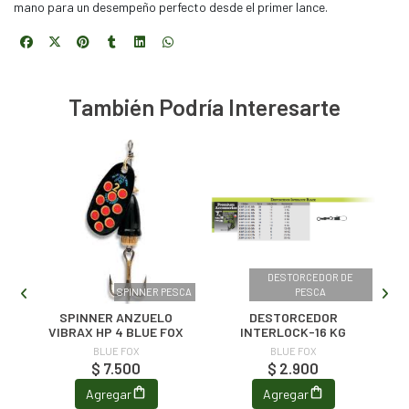
mano para un desempeño perfecto desde el primer lance.
También Podría Interesarte
DESTORCEDOR DE
BLE
SPINNER PESCA
PESCA
E
SPINNER ANZUELO
DESTORCEDOR
VIBRAX HP 4 BLUE FOX
INTERLOCK-16 KG
BLUE FOX
BLUE FOX
$ 7.500
$ 2.900
Agregar
Agregar