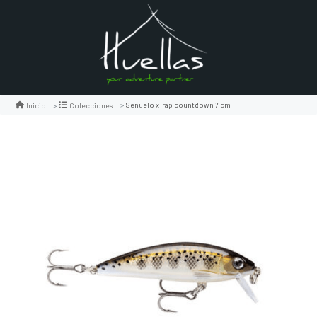
Señuelo x-rap countdown 7 cm
Inicio
Colecciones