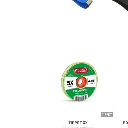
TIPPET
TIPPET 3X
PO