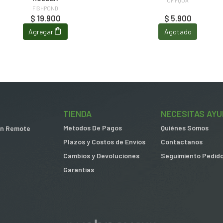
UMPQUA
FISHPOND
$ 19.900
$ 5.900
Agregar
Agotado
TIENDA
NECESITAS AYU
Metodos De Pagos
Quiénes Somos
 in Remote
Plazos y Costos de Envios
Contactanos
Cambios y Devoluciones
Seguimiento Pedid
Garantias