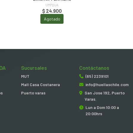
UMPQUA
$ 24.900
Agotado
DA
Sucursales
Contáctanos
MUT
(65) 2239101
Mall Casa Costanera
info@huellaschile.com
os
Puerto varas
San Jose 192, Puerto
Varas.
Lun a Dom 10:00 a
20:00hrs