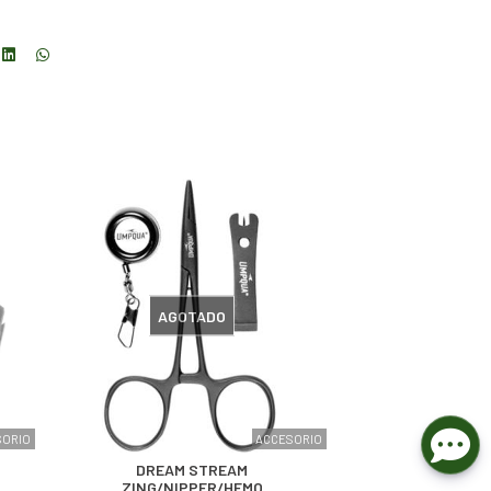
AGOTADO
SORIO
ACCESORIO
DREAM STREAM
ZING/NIPPER/HEMO