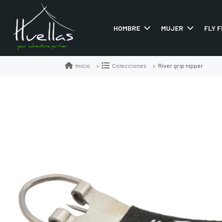
HOMBRE
MUJER
FLY F
River grip nipper
Inicio
Colecciones