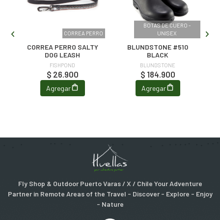
 -
BOTAS DE CUERO -
CORREA PERRO
UNISEX
CORREA PERRO SALTY
BLUNDSTONE #510
DOG LEASH
BLACK
FISHPOND
BLUNDSTONE
$ 26.900
$ 184.900
Agregar
Agregar
Fly Shop & Outdoor Puerto Varas / X / Chile Your Adventure
Partner in Remote Areas of the Travel - Discover - Explore - Enjoy
- Nature