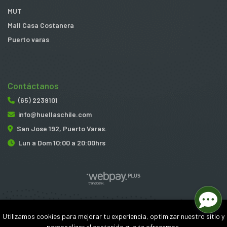
MUT
Mall Casa Costanera
Puerto varas
Contáctanos
(65) 2239101
info@huellaschile.com
San Jose 192, Puerto Varas.
Lun a Dom 10:00 a 20:00hrs
Huellas © 2026
Utilizamos cookies para mejorar tu experiencia, optimizar nuestro sitio y
¿Te gusta mi tienda? Yo vendo con
Bsale
personalizar el contenido que te ofrecemos.