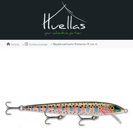
Rapala señuelo flotante 13 cm rt
Inicio
Colecciones