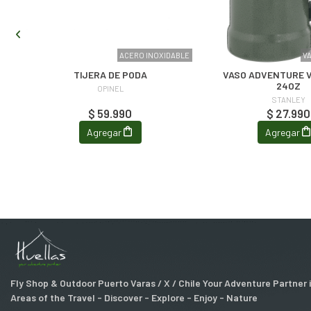
KER
ACERO INOXIDABLE
V
1
TIJERA DE PODA
VASO ADVENTURE V
24OZ
OPINEL
STANLEY
$ 59.990
$ 27.990
Agregar
Agregar
Fly Shop & Outdoor Puerto Varas / X / Chile Your Adventure Partner
Areas of the Travel - Discover - Explore - Enjoy - Nature