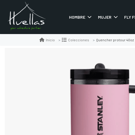
HOMBRE
MUJER
FLY F
Quencher protour 40oz
Inicio
Colecciones