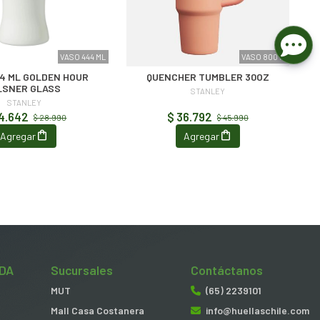
VASO 444 ML
VASO 800 ML
4 ML GOLDEN HOUR
QUENCHER TUMBLER 30OZ
LSNER GLASS
STANLEY
STANLEY
4.642
$ 36.792
$ 28.990
$ 45.990
Agregar
Agregar
DA
Sucursales
Contáctanos
MUT
(65) 2239101
Mall Casa Costanera
info@huellaschile.com