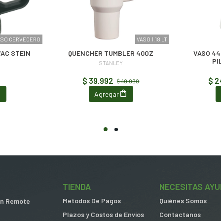
ASO CERVECERO
VASO 1.18 LT
AC STEIN
QUENCHER TUMBLER 40OZ
VASO 44
PI
STANLEY
$ 39.992
$ 2
$ 49.990
Agregar
TIENDA
NECESITAS AYU
Metodos De Pagos
Quiénes Somos
 in Remote
Plazos y Costos de Envios
Contactanos