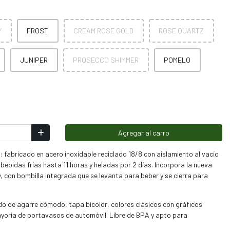
Y
FROST
CREAM ROSE GOLD
ROSE QUARTZ
JUNIPER
PROSECCO SHIMMER
POMELO
Agregar al carro
: fabricado en acero inoxidable reciclado 18/8 con aislamiento al vacío
ebidas frías hasta 11 horas y heladas por 2 días. Incorpora la nueva
 con bombilla integrada que se levanta para beber y se cierra para
do de agarre cómodo, tapa bicolor, colores clásicos con gráficos
ayoría de portavasos de automóvil. Libre de BPA y apto para