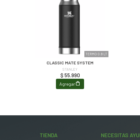
TERMO 0.8 LT
CLASSIC MATE SYSTEM
STANLEY
$ 55.990
Agregar
TIENDA
NECESITAS AYU