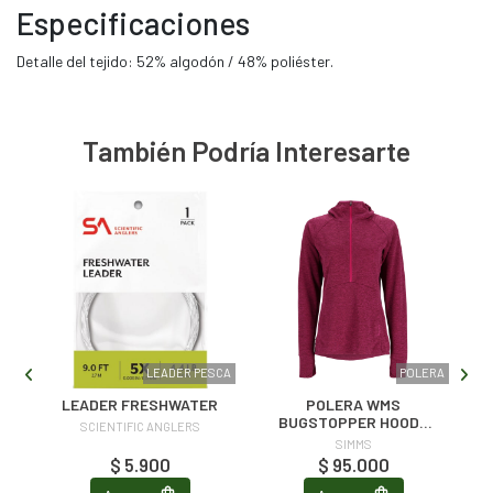
Especificaciones
Detalle del tejido: 52% algodón / 48% poliéster.
También Podría Interesarte
RON
LEADER PESCA
POLERA
LEADER FRESHWATER
POLERA WMS
R
BUGSTOPPER HOODY
SCIENTIFIC ANGLERS
FUCHSIA HEATHER
SIMMS
$ 5.900
$ 95.000