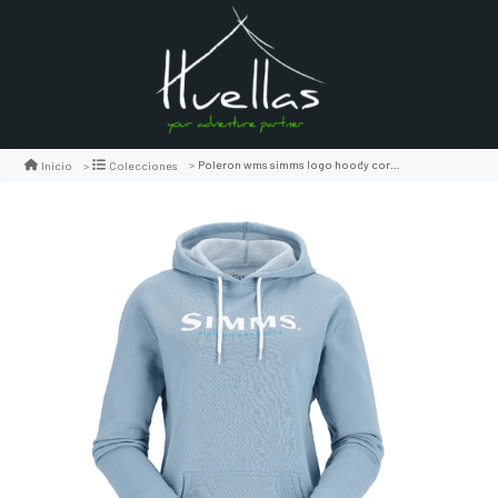
Poleron wms simms logo hoody cornflower heather
Inicio
Colecciones