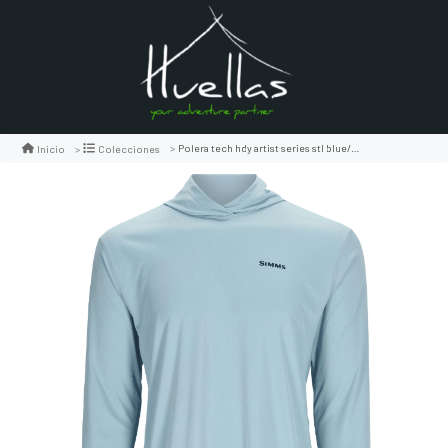
Polera tech hdy artist series stl blue/simms wave
Inicio
Colecciones