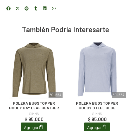
También Podría Interesarte
POLERA
POLERA
POLERA BUGSTOPPER
POLERA BUGSTOPPER
HOODY BAY LEAF HEATHER
HOODY STEEL BLUE
HEATHER
SIMMS
SIMMS
$ 95.000
$ 95.000
Agregar
Agregar